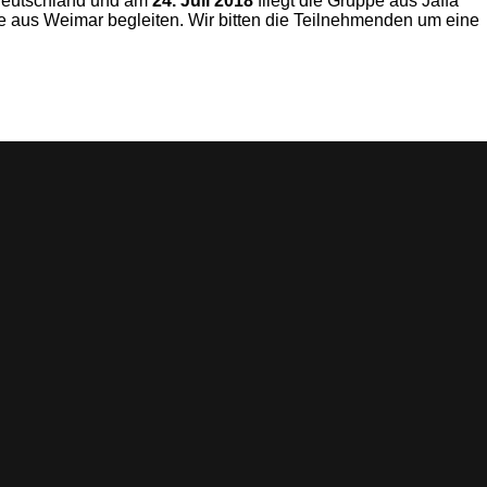
 Deutschland und am
24. Juli 2018
fliegt die Gruppe aus Jaffa
pe aus Weimar begleiten. Wir bitten die Teilnehmenden um eine