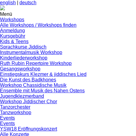
english
|
deutsch
Menü
Workshops
Alle Workshops / Workshops finden
Anmeldung
Kursgebühr
Kids & Teens
Sprachkurse Jiddisch
Instrumentalmusik Workshop
Kinderliederworkshop
Ruth Rubin Repertoire Workshop
Gesangsworkshop
Einstiegskurs Klezmer & jiddisches Lied
Die Kunst des Badkhones
Workshop Chassidische Musik
Ensemble mit Musik des Nahen Ostens
Jugendklezmerband
Workshop Jiddischer Chor
Tanzorchester
Tanzworkshop
Events
Events
YSW18 Eröffnungskonzert
Alle Konzerte