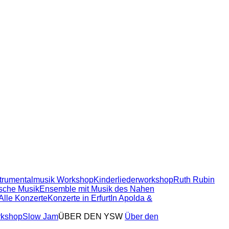
strumentalmusik Workshop
Kinderliederworkshop
Ruth Rubin
sche Musik
Ensemble mit Musik des Nahen
Alle Konzerte
Konzerte in Erfurt
In Apolda &
kshop
Slow Jam
ÜBER DEN YSW
Über den