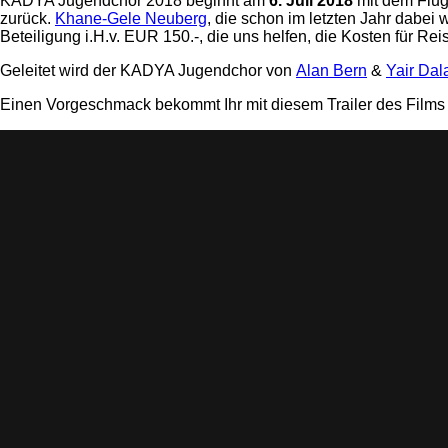
KADYA Jugendchor 2018 beginnt am
6. Juli 2018
mit dem Flug
zurück.
Khane-Gele Neuberg
, die schon im letzten Jahr dabei
Beteiligung i.H.v. EUR 150.-, die uns helfen, die Kosten für R
Geleitet wird der KADYA Jugendchor von
Alan Bern
&
Yair Dal
Einen Vorgeschmack bekommt Ihr mit diesem Trailer des Fil