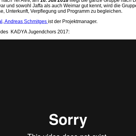
 nach Tel Aviv, am
16. Juli 2018
fliegt die ganze Gruppe nach
 war und sowohl Jaffa als auch Weimar gut kennt, wird die Grup
eise, Unterkunft, Verpflegung und Programm zu begleichen.
al
.
Andreas Schmitges
ist der Projektmanager.
ms des KADYA Jugendchors 2017: