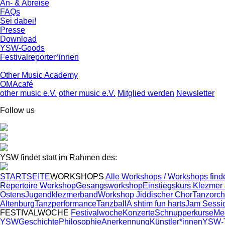
An- & Abreise
FAQs
Sei dabei!
Presse
Download
YSW-Goods
Festivalreporter*innen
Other Music Academy
OMAcafé
other music e.V.
other music e.V.
Mitglied werden
Newsletter
Follow us
YSW findet statt im Rahmen des:
STARTSEITE
WORKSHOPS
Alle Workshops / Workshops find
Repertoire Workshop
Gesangsworkshop
Einstiegskurs Klezmer 
Ostens
Jugendklezmerband
Workshop Jiddischer Chor
Tanzorch
Altenburg
Tanzperformance
Tanzball
A shtim fun harts
Jam Sessi
FESTIVALWOCHE
Festivalwoche
Konzerte
Schnupperkurse
Mee
YSW
Geschichte
Philosophie
Anerkennung
Künstler*innen
YSW-