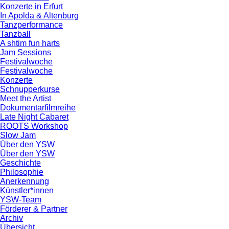
Konzerte in Erfurt
In Apolda & Altenburg
Tanzperformance
Tanzball
A shtim fun harts
Jam Sessions
Festivalwoche
Festivalwoche
Konzerte
Schnupperkurse
Meet the Artist
Dokumentarfilmreihe
Late Night Cabaret
ROOTS Workshop
Slow Jam
Über den YSW
Über den YSW
Geschichte
Philosophie
Anerkennung
Künstler*innen
YSW-Team
Förderer & Partner
Archiv
Übersicht