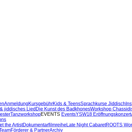
en
Anmeldung
Kursgebühr
Kids & Teens
Sprachkurse Jiddisch
In
& jiddisches Lied
Die Kunst des Badkhones
Workshop Chassidi
ester
Tanzworkshop
EVENTS
Events
YSW18 Eröffnungskonzert
ons
t the Artist
Dokumentarfilmreihe
Late Night Cabaret
ROOTS Wor
Team
Förderer & Partner
Archiv