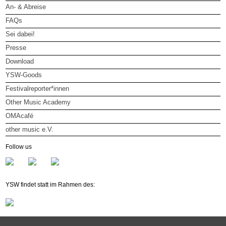
An- & Abreise
FAQs
Sei dabei!
Presse
Download
YSW-Goods
Festivalreporter*innen
Other Music Academy
OMAcafé
other music e.V.
other music e.V.
Follow us
Mitglied werden
Newsletter
YSW findet statt im Rahmen des: