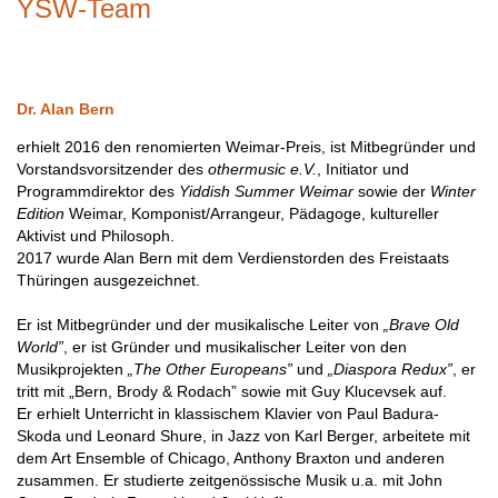
YSW-Team
Dr. Alan Bern
erhielt 2016 den renomierten Weimar-Preis, ist Mitbegründer und
Vorstandsvorsitzender des
othermusic e.V.
, Initiator und
Programmdirektor des
Yiddish Summer Weimar
sowie der
Winter
Edition
Weimar, Komponist/Arrangeur, Pädagoge, kultureller
Aktivist und Philosoph.
2017 wurde Alan Bern mit dem Verdienstorden des Freistaats
Thüringen ausgezeichnet.
Er ist Mitbegründer und der musikalische Leiter von
„Brave Old
World”
, er ist Gründer und musikalischer Leiter von den
Musikprojekten
„The Other Europeans”
und
„Diaspora Redux”
, er
tritt mit „Bern, Brody & Rodach” sowie mit Guy Klucevsek auf.
Er erhielt Unterricht in klassischem Klavier von Paul Badura-
Skoda und Leonard Shure, in Jazz von Karl Berger, arbeitete mit
dem Art Ensemble of Chicago, Anthony Braxton und anderen
zusammen. Er studierte zeitgenössische Musik u.a. mit John