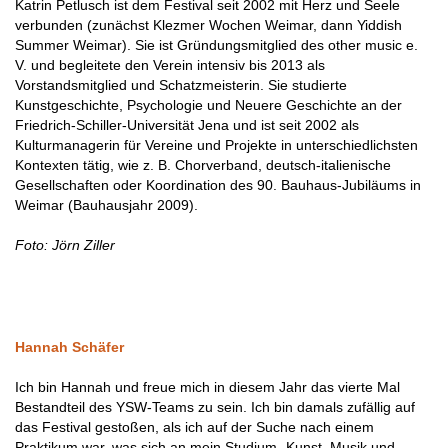
Katrin Petlusch ist dem Festival seit 2002 mit Herz und Seele
verbunden (zunächst Klezmer Wochen Weimar, dann Yiddish
Summer Weimar). Sie ist Gründungsmitglied des other music e.
V. und begleitete den Verein intensiv bis 2013 als
Vorstandsmitglied und Schatzmeisterin. Sie studierte
Kunstgeschichte, Psychologie und Neuere Geschichte an der
Friedrich-Schiller-Universität Jena und ist seit 2002 als
Kulturmanagerin für Vereine und Projekte in unterschiedlichsten
Kontexten tätig, wie z. B. Chorverband, deutsch-italienische
Gesellschaften oder Koordination des 90. Bauhaus-Jubiläums in
Weimar (Bauhausjahr 2009).
Foto: Jörn Ziller
Hannah Schäfer
Ich bin Hannah und freue mich in diesem Jahr das vierte Mal
Bestandteil des YSW-Teams zu sein. Ich bin damals zufällig auf
das Festival gestoßen, als ich auf der Suche nach einem
Praktikum war, was sich an mein Studium „Kunst, Musik und