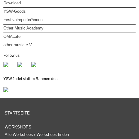
Download
YSW-Goods
Festivalreporter*innen
Other Music Academy
OMAcafé
other music e.V.
other music e.V.
Follow us
Mitglied werden
Newsletter
YSW findet statt im Rahmen des:
STARTSEITE
WORKSHOPS
Alle Workshops / Workshops finden