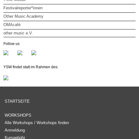
Festivalreporter*innen
Other Music Academy
OMAcafé
other music e.V.
other music e.V.
Follow us
Mitglied werden
Newsletter
YSW findet statt im Rahmen des:
STARTSEITE
WORKSHOPS
Alle Workshops / Workshops finden
Anmeldung
Kursgebühr