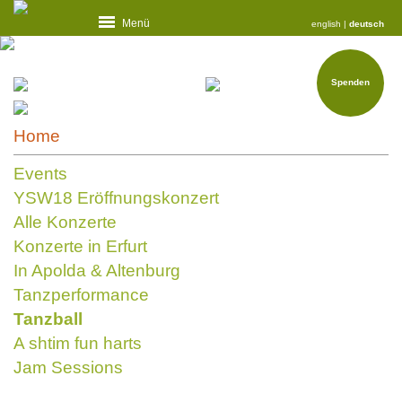
Menü
english
|
deutsch
Spenden
Home
Events
YSW18 Eröffnungskonzert
Alle Konzerte
Konzerte in Erfurt
In Apolda & Altenburg
Tanzperformance
Tanzball
A shtim fun harts
Jam Sessions