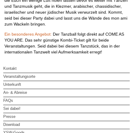
die Euch ein wenige Luft holen lassen bevor es weiter mit Tänzen
und Tanzmusik geht, die in Klezmer, arabischer, chassidischer,
israelischer und neuer jüdischer Musik verwurzelt sind. Kommt,
seid bei dieser Party dabei und lasst uns die Wände des mon ami
zum Wackeln bringen.
Ein besonderes Angebot:
Der Tanzball folgt direkt auf COME AS
YOU ARE. Das sehr günstige Kombi-Ticket gilt für beide
Veranstaltungen. Seid dabei bei diesem Tanzstück, das in der
internationalen Tanzwelt viel Aufmerksamkeit erregt!
Kontakt
Veranstaltungsorte
Unterkunft
An- & Abreise
FAQs
Sei dabei!
Presse
Download
YSW-Goods