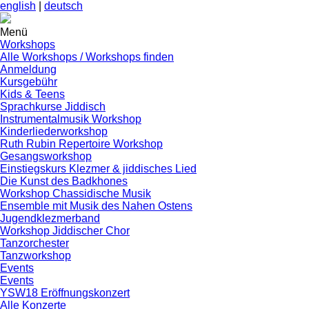
english
|
deutsch
Menü
Workshops
Alle Workshops / Workshops finden
Anmeldung
Kursgebühr
Kids & Teens
Sprachkurse Jiddisch
Instrumentalmusik Workshop
Kinderliederworkshop
Ruth Rubin Repertoire Workshop
Gesangsworkshop
Einstiegskurs Klezmer & jiddisches Lied
Die Kunst des Badkhones
Workshop Chassidische Musik
Ensemble mit Musik des Nahen Ostens
Jugendklezmerband
Workshop Jiddischer Chor
Tanzorchester
Tanzworkshop
Events
Events
YSW18 Eröffnungskonzert
Alle Konzerte