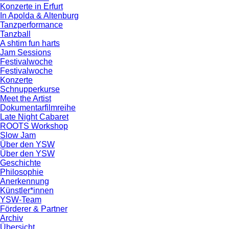
Konzerte in Erfurt
In Apolda & Altenburg
Tanzperformance
Tanzball
A shtim fun harts
Jam Sessions
Festivalwoche
Festivalwoche
Konzerte
Schnupperkurse
Meet the Artist
Dokumentarfilmreihe
Late Night Cabaret
ROOTS Workshop
Slow Jam
Über den YSW
Über den YSW
Geschichte
Philosophie
Anerkennung
Künstler*innen
YSW-Team
Förderer & Partner
Archiv
Übersicht