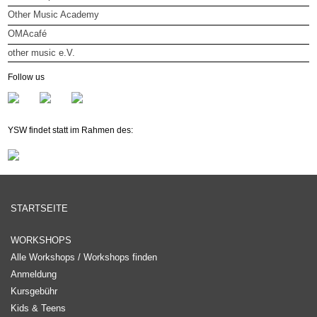
Other Music Academy
OMAcafé
other music e.V.
other music e.V.
Follow us
Mitglied werden
Newsletter
YSW findet statt im Rahmen des:
STARTSEITE
WORKSHOPS
Alle Workshops / Workshops finden
Anmeldung
Kursgebühr
Kids & Teens