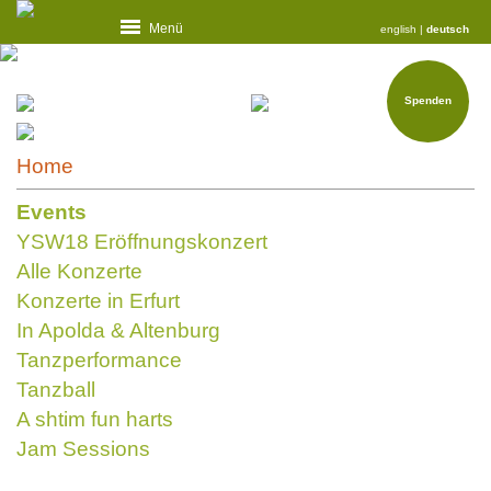
Menü
english
|
deutsch
Spenden
Home
Events
YSW18 Eröffnungskonzert
Alle Konzerte
Konzerte in Erfurt
In Apolda & Altenburg
Tanzperformance
Tanzball
A shtim fun harts
Jam Sessions