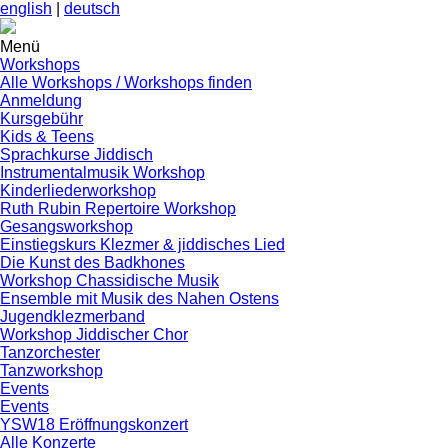
english
|
deutsch
Menü
Workshops
Alle Workshops / Workshops finden
Anmeldung
Kursgebühr
Kids & Teens
Sprachkurse Jiddisch
Instrumentalmusik Workshop
Kinderliederworkshop
Ruth Rubin Repertoire Workshop
Gesangsworkshop
Einstiegskurs Klezmer & jiddisches Lied
Die Kunst des Badkhones
Workshop Chassidische Musik
Ensemble mit Musik des Nahen Ostens
Jugendklezmerband
Workshop Jiddischer Chor
Tanzorchester
Tanzworkshop
Events
Events
YSW18 Eröffnungskonzert
Alle Konzerte