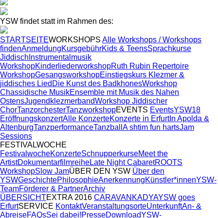
YSW findet statt im Rahmen des:
STARTSEITE
WORKSHOPS
Alle Workshops / Workshops
finden
Anmeldung
Kursgebühr
Kids & Teens
Sprachkurse
Jiddisch
Instrumentalmusik
Workshop
Kinderliederworkshop
Ruth Rubin Repertoire
Workshop
Gesangsworkshop
Einstiegskurs Klezmer &
jiddisches Lied
Die Kunst des Badkhones
Workshop
Chassidische Musik
Ensemble mit Musik des Nahen
Ostens
Jugendklezmerband
Workshop Jiddischer
Chor
Tanzorchester
Tanzworkshop
EVENTS
Events
YSW18
Eröffnungskonzert
Alle Konzerte
Konzerte in Erfurt
In Apolda &
Altenburg
Tanzperformance
Tanzball
A shtim fun harts
Jam
Sessions
FESTIVALWOCHE
Festivalwoche
Konzerte
Schnupperkurse
Meet the
Artist
Dokumentarfilmreihe
Late Night Cabaret
ROOTS
Workshop
Slow Jam
ÜBER DEN YSW
Über den
YSW
Geschichte
Philosophie
Anerkennung
Künstler*innen
YSW-
Team
Förderer & Partner
Archiv
ÜBERSICHT
EXTRA 2016
CARAVAN
KADYA
YSW goes
Erfurt
SERVICE
Kontakt
Veranstaltungsorte
Unterkunft
An- &
Abreise
FAQs
Sei dabei!
Presse
Download
YSW-