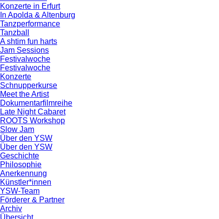
Konzerte in Erfurt
In Apolda & Altenburg
Tanzperformance
Tanzball
A shtim fun harts
Jam Sessions
Festivalwoche
Festivalwoche
Konzerte
Schnupperkurse
Meet the Artist
Dokumentarfilmreihe
Late Night Cabaret
ROOTS Workshop
Slow Jam
Über den YSW
Über den YSW
Geschichte
Philosophie
Anerkennung
Künstler*innen
YSW-Team
Förderer & Partner
Archiv
Übersicht