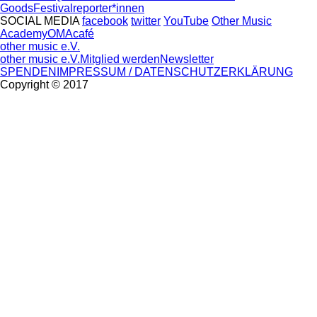
Goods
Festivalreporter*innen
SOCIAL MEDIA
facebook
twitter
YouTube
Other Music
Academy
OMAcafé
other music e.V.
other music e.V.
Mitglied werden
Newsletter
SPENDEN
IMPRESSUM / DATENSCHUTZERKLÄRUNG
Copyright ©
2017