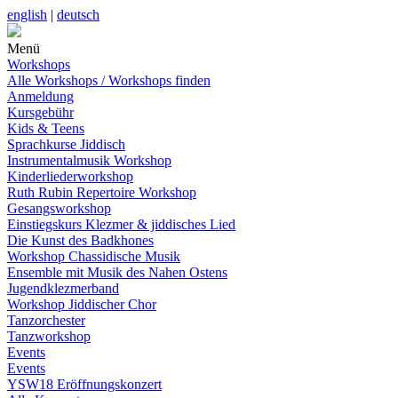
english
|
deutsch
Menü
Workshops
Alle Workshops / Workshops finden
Anmeldung
Kursgebühr
Kids & Teens
Sprachkurse Jiddisch
Instrumentalmusik Workshop
Kinderliederworkshop
Ruth Rubin Repertoire Workshop
Gesangsworkshop
Einstiegskurs Klezmer & jiddisches Lied
Die Kunst des Badkhones
Workshop Chassidische Musik
Ensemble mit Musik des Nahen Ostens
Jugendklezmerband
Workshop Jiddischer Chor
Tanzorchester
Tanzworkshop
Events
Events
YSW18 Eröffnungskonzert