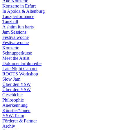
Alle Konzerte
Konzerte in Erfurt
In Apolda & Altenburg
Tanzperformance
Tanzball
A shtim fun harts
Jam Sessions
Festivalwoche
Festivalwoche
Konzerte
Schnupperkurse
Meet the Artist
Dokumentarfilmreihe
Late Night Cabaret
ROOTS Workshop
Slow Jam
Über den YSW
Über den YSW
Geschichte
Philosophie
Anerkennung
Künstler*innen
YSW-Team
Förderer & Partner
Archiv