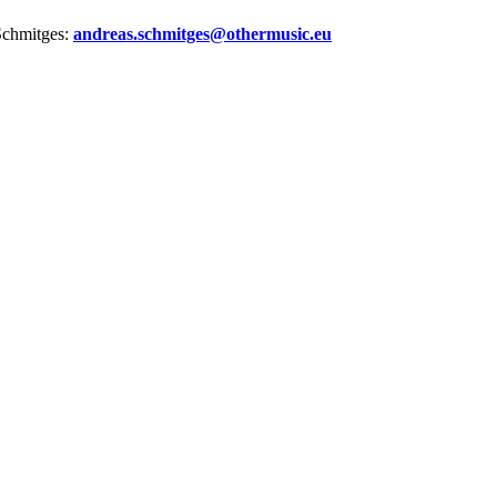
 Schmitges:
andreas.schmitges@othermusic.eu