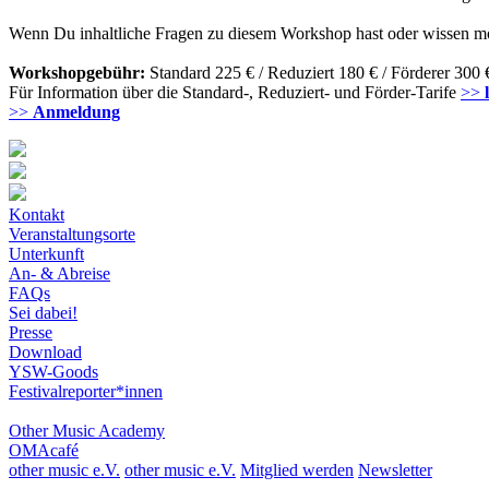
Wenn Du inhaltliche Fragen zu diesem Workshop hast oder wissen möch
Workshopgebühr:
Standard 225 € / Reduziert 180 € / Förderer 300 
Für Information über die Standard-, Reduziert- und Förder-Tarife
>>
>>
Anmeldung
Kontakt
Veranstaltungsorte
Unterkunft
An- & Abreise
FAQs
Sei dabei!
Presse
Download
YSW-Goods
Festivalreporter*innen
Other Music Academy
OMAcafé
other music e.V.
other music e.V.
Mitglied werden
Newsletter