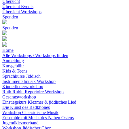
Übersicht
Übersicht Events
Übersicht Workshops
Spenden
Spenden
Home
Alle Workshops / Workshops finden
Anmeldung
Kursgebühr
Kids & Teens
Sprachkurse Jiddisch
Instrumentalmusik Workshop
Kinderliederworkshop
Ruth Rubin Repertoire Workshop
Gesangsworkshop
Einstiegskurs Klezmer & jiddisches Lied
Die Kunst des Badkhones
Workshop Chassidische Musik
Ensemble mit Musik des Nahen Ostens
Jugendklezmerband
Workshop Jiddischer Chor