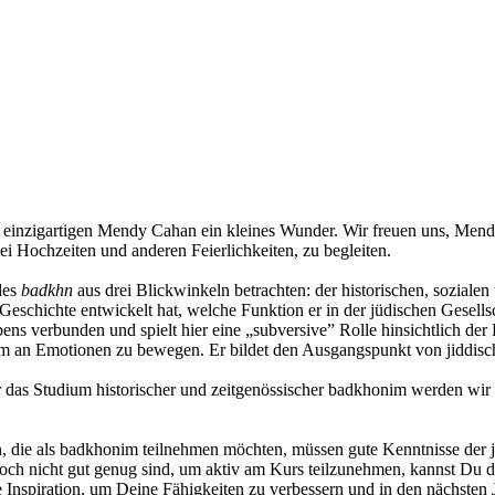
einzigartigen Mendy Cahan ein kleines Wunder. Wir freuen uns, Mend
i Hochzeiten und anderen Feierlichkeiten, zu begleiten.
des
badkhn
aus drei Blickwinkeln betrachten: der historischen, sozialen
Geschichte entwickelt hat, welche Funktion er in der jüdischen Gesells
bens verbunden und spielt hier eine „subversive” Rolle hinsichtlich d
m an Emotionen zu bewegen. Er bildet den Ausgangspunkt von jiddisch
r das Studium historischer und zeitgenössischer badkhonim werden wir 
en, die als badkhonim teilnehmen möchten, müssen gute Kenntnisse der
och nicht gut genug sind, um aktiv am Kurs teilzunehmen, kannst Du 
Inspiration, um Deine Fähigkeiten zu verbessern und in den nächsten 