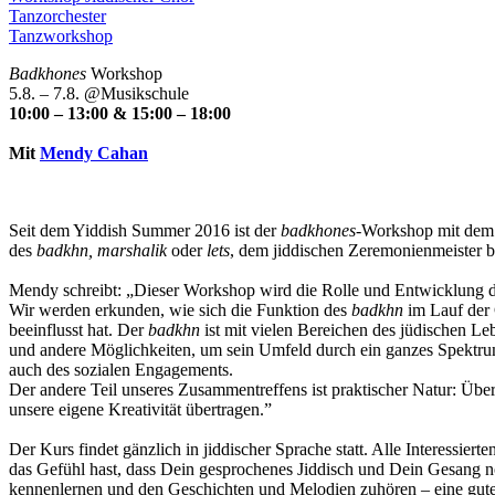
Tanzorchester
Tanzworkshop
Badkhones
Workshop
5.8. – 7.8. @Musikschule
10:00 – 13:00 & 15:00 – 18:00
Mit
Mendy Cahan
Seit dem Yiddish Summer 2016 ist der
badkhones
-Workshop mit dem 
des
badkhn, marshalik
oder
lets
, dem jiddischen Zeremonienmeister be
Mendy schreibt: „Dieser Workshop wird die Rolle und Entwicklung 
Wir werden erkunden, wie sich die Funktion des
badkhn
im Lauf der 
beeinflusst hat. Der
badkhn
ist mit vielen Bereichen des jüdischen Le
und andere Möglichkeiten, um sein Umfeld durch ein ganzes Spektru
auch des sozialen Engagements.
Der andere Teil unseres Zusammentreffens ist praktischer Natur: Übe
unsere eigene Kreativität übertragen.”
Der Kurs findet gänzlich in jiddischer Sprache statt.
Alle Interessiert
das Gefühl hast, dass Dein gesprochenes Jiddisch und Dein Gesang n
kennenlernen und den Geschichten und Melodien zuhören – eine gute 