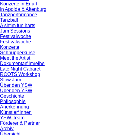
Konzerte in Erfurt
In Apolda & Altenburg
Tanzperformance
Tanzball
A shtim fun harts
Jam Sessions
Festivalwoche
Festivalwoche
Konzerte
Schnupperkurse
Meet the Artist
Dokumentarfilmreihe
Late Night Cabaret
ROOTS Workshop
Slow Jam
Über den YSW
Über den YSW
Geschichte
Philosophie
Anerkennung
Künstler*innen
YSW-Team
Förderer & Partner
Archiv
Übersicht