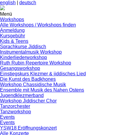
english
|
deutsch
Menü
Workshops
Alle Workshops / Workshops finden
Anmeldung
Kursgebühr
Kids & Teens
Sprachkurse Jiddisch
Instrumentalmusik Workshop
Kinderliederworkshop
Ruth Rubin Repertoire Workshop
Gesangsworkshop
Einstiegskurs Klezmer & jiddisches Lied
Die Kunst des Badkhones
Workshop Chassidische Musik
Ensemble mit Musik des Nahen Ostens
Jugendklezmerband
Workshop Jiddischer Chor
Tanzorchester
Tanzworkshop
Events
Events
YSW18 Eröffnungskonzert
Alle Konzerte