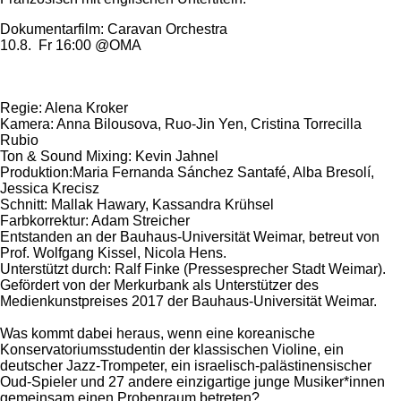
Dokumentarfilm: Caravan Orchestra
10.8. Fr 16:00 @OMA
Regie: Alena Kroker
Kamera: Anna Bilousova, Ruo-Jin Yen, Cristina Torrecilla
Rubio
Ton & Sound Mixing: Kevin Jahnel
Produktion:Maria Fernanda Sánchez Santafé, Alba Bresolí,
Jessica Krecisz
Schnitt: Mallak Hawary, Kassandra Krühsel
Farbkorrektur: Adam Streicher
Entstanden an der Bauhaus-Universität Weimar, betreut von
Prof. Wolfgang Kissel, Nicola Hens.
Unterstützt durch: Ralf Finke (Pressesprecher Stadt Weimar).
Gefördert von der Merkurbank als Unterstützer des
Medienkunstpreises 2017 der Bauhaus-Universität Weimar.
Was kommt dabei heraus, wenn eine koreanische
Konservatoriumsstudentin der klassischen Violine, ein
deutscher Jazz-Trompeter, ein israelisch-palästinensischer
Oud-Spieler und 27 andere einzigartige junge Musiker*innen
gemeinsam einen Probenraum betreten?