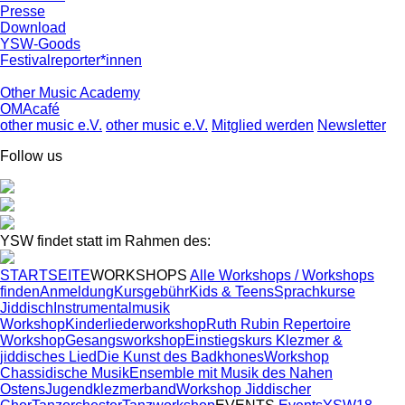
Presse
Download
YSW-Goods
Festivalreporter*innen
Other Music Academy
OMAcafé
other music e.V.
other music e.V.
Mitglied werden
Newsletter
Follow us
YSW findet statt im Rahmen des:
STARTSEITE
WORKSHOPS
Alle Workshops / Workshops
finden
Anmeldung
Kursgebühr
Kids & Teens
Sprachkurse
Jiddisch
Instrumentalmusik
Workshop
Kinderliederworkshop
Ruth Rubin Repertoire
Workshop
Gesangsworkshop
Einstiegskurs Klezmer &
jiddisches Lied
Die Kunst des Badkhones
Workshop
Chassidische Musik
Ensemble mit Musik des Nahen
Ostens
Jugendklezmerband
Workshop Jiddischer