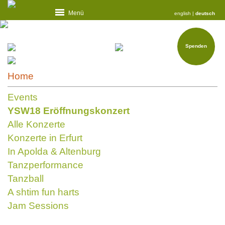
Menü
english
|
deutsch
Spenden
Home
Events
YSW18 Eröffnungskonzert
Alle Konzerte
Konzerte in Erfurt
In Apolda & Altenburg
Tanzperformance
Tanzball
A shtim fun harts
Jam Sessions